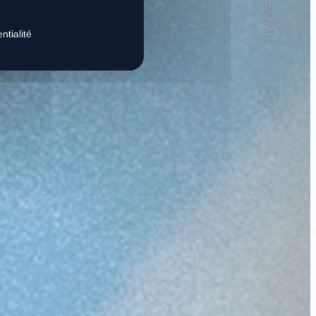
PONO
ntialité